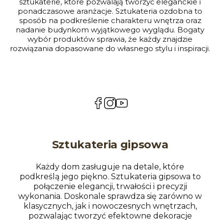
sztukaterie, które pozwalają tworzyć eleganckie i
ponadczasowe aranżacje. Sztukateria ozdobna to
sposób na podkreślenie charakteru wnętrza oraz
nadanie budynkom wyjątkowego wyglądu. Bogaty
wybór produktów sprawia, że każdy znajdzie
rozwiązania dopasowane do własnego stylu i inspiracji.
(Otwiera
(Otwiera
(Otwiera
się
się
się
w
w
w
nowej
nowej
nowej
karcie)
karcie)
karcie)
Sztukateria gipsowa
Każdy dom zasługuje na detale, które
podkreślą jego piękno. Sztukateria gipsowa to
połączenie elegancji, trwałości i precyzji
wykonania. Doskonale sprawdza się zarówno w
klasycznych, jak i nowoczesnych wnętrzach,
pozwalając tworzyć efektowne dekoracje