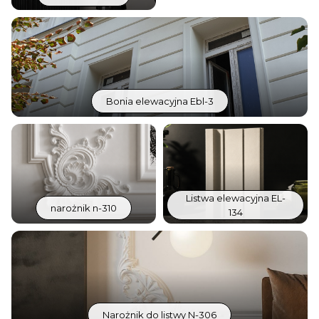
Bonia elewacyjna Ebl-3
Listwa elewacyjna EL-
narożnik n-310
134
Narożnik do listwy N-306