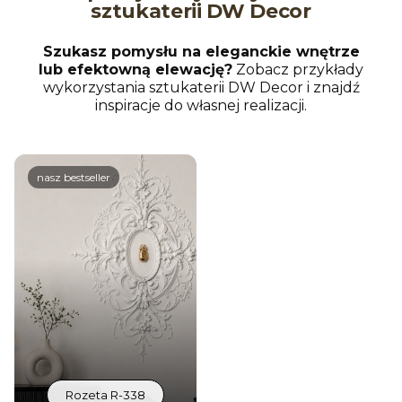
sztukaterii DW Decor
Szukasz pomysłu na eleganckie wnętrze
lub efektowną elewację?
Zobacz przykłady
wykorzystania sztukaterii DW Decor i znajdź
inspiracje do własnej realizacji.
nasz bestseller
Znajdź swój wymarzony
Dodaj
produkt
Zrób z
Sprawdź co dla Ciebie
domu
przygotowaliśmy! Nasza
bogata
oferta produktów
sprosta nawet
najbardziej wymagającym Klientom.
Rozeta R-338