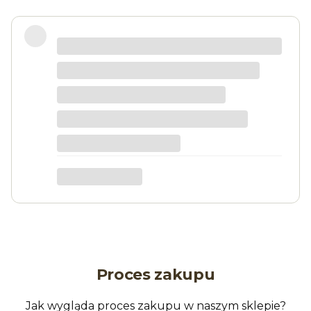
Sztukateria prezentuje się
przepięknie, a montaż był bardzo
prosty. Efekt przeszedł moje
oczekiwania!
Anna Z.
Proces zakupu
Jak wygląda proces zakupu w naszym sklepie?