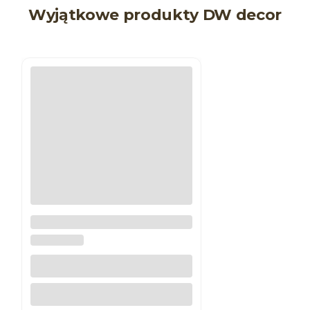
Wyjątkowe produkty DW decor
Narożnik do listwy ściennej N-
302
DW DECOR