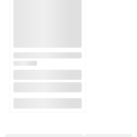
Akryl do szukaterii gipsowej
DW DECOR
Do koszyka