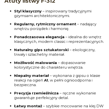
Atuty listwy F-312
Styl klasyczny
– inspirowany tradycyjnymi
gzymsami architektonicznymi.
Regularny, rytmiczny ornament
– nadający
wnętrzu porządek i harmonię.
Ponadczasowa elegancja
– idealna do wnętrz
klasycznych, modern classic i reprezentacyjnych.
Naturalny gips sztukatorski
– ekologiczny,
trwały i szlachetny materiał.
Możliwość malowania
– dopasowanie
kolorystyczne do charakteru wnętrza.
Niepalny materiał
– wykonana z gipsu o klasie
reakcji na ogień
A1
, w pełni ognioodporna i
bezpieczna.
Precyzja rzemieślnicza
– ręczne wykonanie
gwarantuje perfekcyjny detal.
Łatwy montaż
– szybkie mocowanie na klej DW