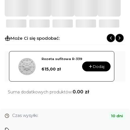
312
Może Ci się spodobać:
Rozeta sufitowa R-339
Dodaj
Cena
615,00 zł
0.00 zł
Suma dodatkowych produktów:
Czas wysyłki:
10 dni