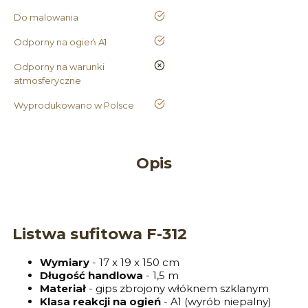
tak
Do malowania
tak
Odporny na ogień A1
nie
Odporny na warunki
atmosferyczne
tak
Wyprodukowano w Polsce
Opis
Listwa sufitowa F-312
Wymiary
- 17 x 19 x 150 cm
Długość handlowa
- 1,5 m
Materiał
- gips zbrojony włóknem szklanym
Klasa reakcji na ogień
- A1 (wyrób niepalny)