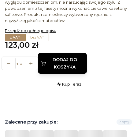
wyglądu pomieszczeniom, nie narzucając swojego stylu. Z
powodzeniem z tej fasety można wykonać ciekawe kasetony
sufitowe. Produkt rzemieślniczy wytworzony ręcznie z
najwyższej jakości materiałów.
Przejdź do pełnego opisu
z VAT
bez VAT
Cena
123,00 zł
DODAJ DO
mb
KOSZYKA
Kup Teraz
Szybki
zakup
dla
produktu
Faseta
Zalecane przy zakupie:
7 opcji
gipsowa
F-