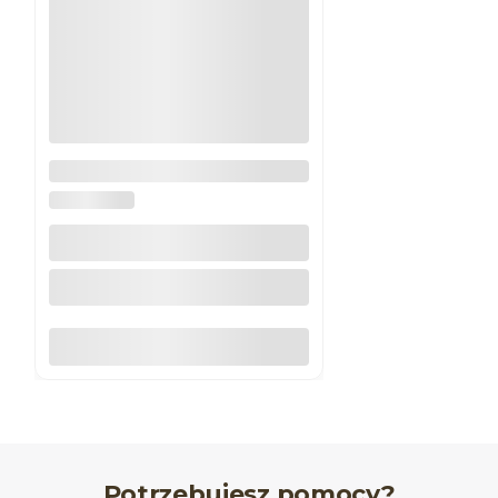
Narożnik do listwy ściennej N-
302
DW DECOR
Do koszyka
Potrzebujesz pomocy?