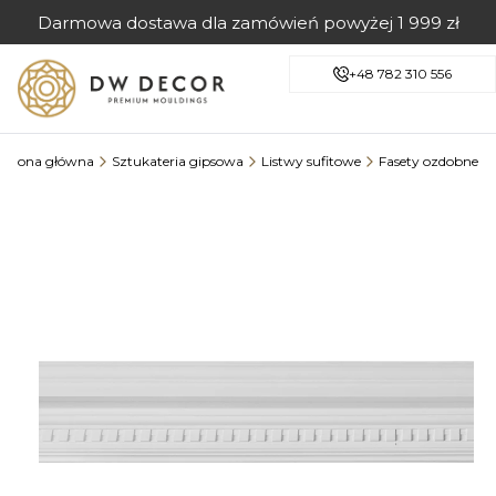
Darmowa dostawa dla zamówień powyżej 1 999 zł
+48 782 310 556
Strona główna
Sztukateria gipsowa
Listwy sufitowe
Fasety ozdobne