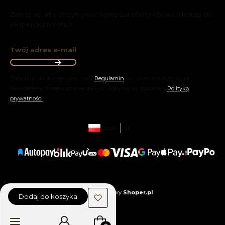
Zapisz się, aby otrzymywać najlepsze oferty i zyskać dostęp do
eksperckich porad.
Twój adres e-mail
Zapisując się, akceptujesz nasz
Regulamin
(w zakresie dotyczącym
Newslettera). Przetwarzanie danych odbywa się zgodnie z
Polityką
prywatności
.
polski
zł
Sklep internetowy
Shoper.pl
Dodaj do koszyka
Produkty w koszyku: 0. Zobacz szc