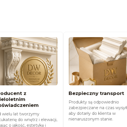
roducent z
Bezpieczny transport
ieloletnim
Produkty są odpowiednio
oświadczeniem
zabezpieczane na czas wysyłk
aby dotarły do klienta w
 wielu lat tworzymy
nienaruszonym stanie.
tukaterię do wnętrz i elewacji,
ając o jakość, estetykę i