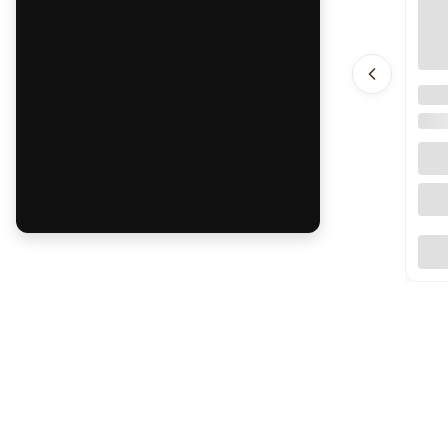
Nar
302
DW 