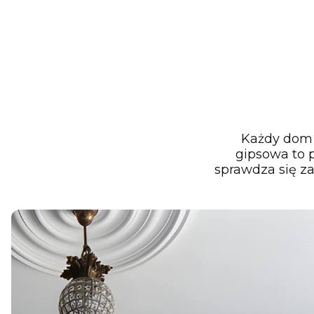
Każdy dom z
gipsowa to p
sprawdza się z