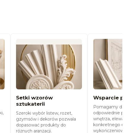
Setki wzorów
Wsparcie przy
sztukaterii
Pomagamy dobra
i,
odpowiednie produ
Szeroki wybór listew, rozet,
wnętrza, elewacji o
gzymsów i dekorów pozwala
konkretnego efekt
dopasować produkty do
wykończeniowego
różnych aranżacji.