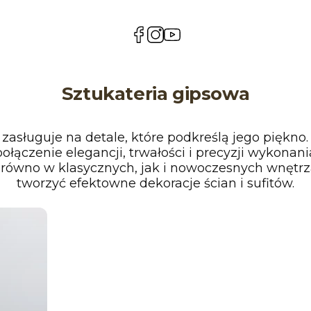
(Otwiera
(Otwiera
(Otwiera
się
się
się
w
w
w
nowej
nowej
nowej
karcie)
karcie)
karcie)
Sztukateria gipsowa
asługuje na detale, które podkreślą jego piękno.
ołączenie elegancji, trwałości i precyzji wykonan
arówno w klasycznych, jak i nowoczesnych wnętrz
tworzyć efektowne dekoracje ścian i sufitów.