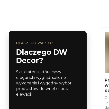
DLACZEGO WARTO?
Dlaczego DW
Decor?
Sztukateria, która łączy
elegancki wygląd, solidne
P
wykonanie i wygodny wybór
w
produktów do wnętrz oraz
d
elewacji.
Od
sz
db