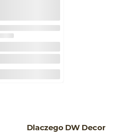
ożnik do listwy ściennej N-
DECOR
Do koszyka
Dlaczego DW Decor