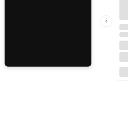
Nar
302
DW 