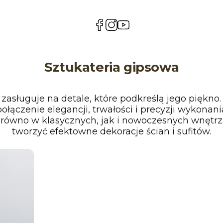
(Otwiera
(Otwiera
(Otwiera
się
się
się
w
w
w
nowej
nowej
nowej
karcie)
karcie)
karcie)
Sztukateria gipsowa
asługuje na detale, które podkreślą jego piękno.
ołączenie elegancji, trwałości i precyzji wykonan
arówno w klasycznych, jak i nowoczesnych wnętrz
tworzyć efektowne dekoracje ścian i sufitów.