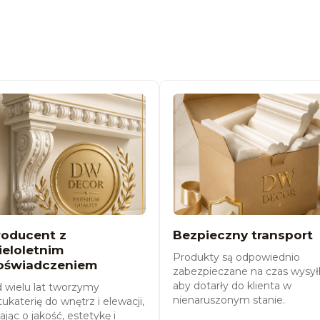
roducent z
Bezpieczny transport
ieloletnim
Produkty są odpowiednio
oświadczeniem
zabezpieczane na czas wysyłk
aby dotarły do klienta w
 wielu lat tworzymy
nienaruszonym stanie.
tukaterię do wnętrz i elewacji,
ając o jakość, estetykę i