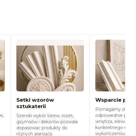
Setki wzorów
Wsparcie przy
sztukaterii
Pomagamy dobra
i,
odpowiednie produ
Szeroki wybór listew, rozet,
wnętrza, elewacji o
gzymsów i dekorów pozwala
konkretnego efekt
dopasować produkty do
wykończeniowego
różnych aranżacji.