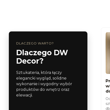
DLACZEGO WARTO?
Dlaczego DW
Decor?
Sztukateria, która łączy
elegancki wygląd, solidne
P
wykonanie i wygodny wybór
w
produktów do wnętrz oraz
d
elewacji.
Od
sz
db