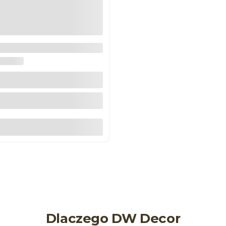
ożnik do listwy ściennej N-
DECOR
Do koszyka
Dlaczego DW Decor