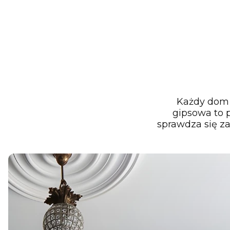
Każdy dom z
gipsowa to p
sprawdza się z