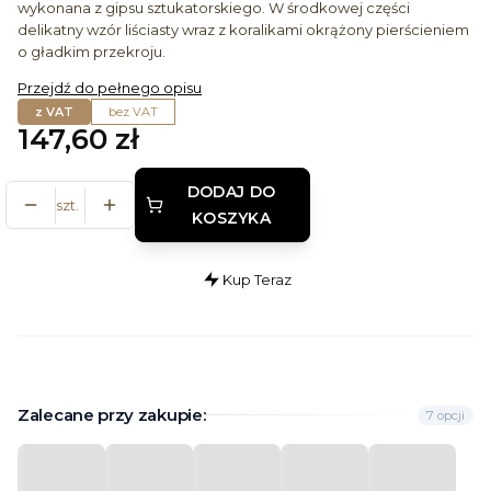
wykonana z gipsu sztukatorskiego. W środkowej części
delikatny wzór liściasty wraz z koralikami okrążony pierścieniem
o gładkim przekroju.
Przejdź do pełnego opisu
z VAT
bez VAT
Cena
147,60 zł
DODAJ DO
szt.
KOSZYKA
Kup Teraz
Szybki
zakup
dla
produktu
Rozeta
Zalecane przy zakupie:
7 opcji
sufitowa
R-
312