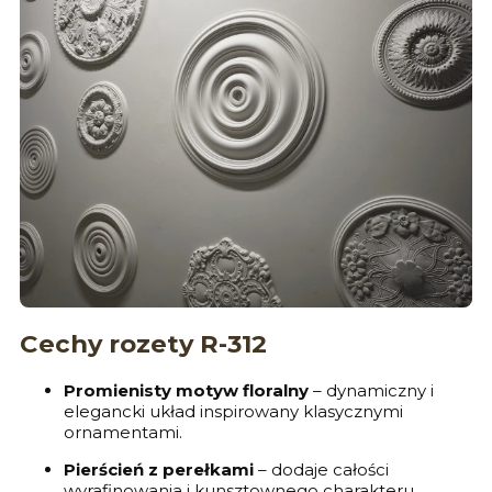
Cechy rozety R-312
Promienisty motyw floralny
– dynamiczny i
elegancki układ inspirowany klasycznymi
ornamentami.
Pierścień z perełkami
– dodaje całości
wyrafinowania i kunsztownego charakteru.