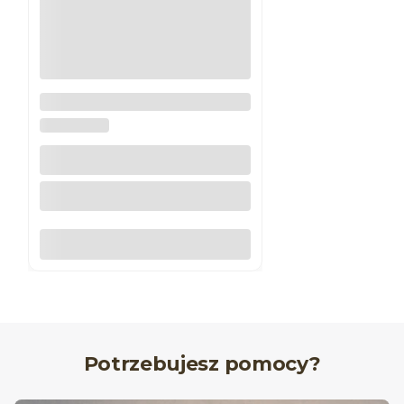
Narożnik do listwy ściennej N-
302
DW DECOR
Do koszyka
Potrzebujesz pomocy?