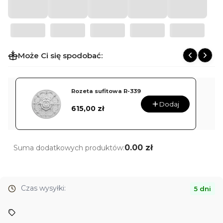
Może Ci się spodobać:
Rozeta sufitowa R-339
Dodaj
Cena
615,00 zł
0.00 zł
Suma dodatkowych produktów:
Czas wysyłki:
5 dni