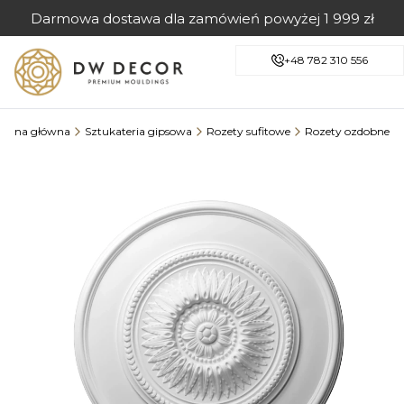
Darmowa dostawa dla zamówień powyżej 1 999 zł
+48 782 310 556
trona główna
Sztukateria gipsowa
Rozety sufitowe
Rozety ozdobne