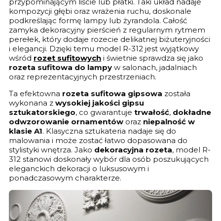
przypominającym liście lub płatki. Taki układ nadaje
kompozycji głębi oraz wrażenia ruchu, doskonale
podkreślając formę lampy lub żyrandola. Całość
zamyka dekoracyjny pierścień z regularnym rytmem
perełek, który dodaje rozecie delikatnej biżuteryjności
i elegancji. Dzięki temu model R-312 jest wyjątkowy
wśród
rozet sufitowych
i świetnie sprawdza się jako
rozeta sufitowa do lampy
w salonach, jadalniach
oraz reprezentacyjnych przestrzeniach.
Ta efektowna
rozeta sufitowa gipsowa
została
wykonana z
wysokiej jakości gipsu
sztukatorskiego
, co gwarantuje
trwałość
,
dokładne
odwzorowanie ornamentów
oraz
niepalność w
klasie A1
. Klasyczna sztukateria nadaje się do
malowania i może zostać łatwo dopasowana do
stylistyki wnętrza. Jako
dekoracyjna rozeta
, model R-
312 stanowi doskonały wybór dla osób poszukujących
eleganckich dekoracji o luksusowym i
ponadczasowym charakterze.