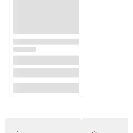
Akryl do szukaterii gipsowej
DW DECOR
Do koszyka