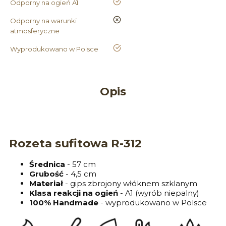
tak
Odporny na ogień A1
nie
Odporny na warunki
atmosferyczne
tak
Wyprodukowano w Polsce
Opis
Rozeta sufitowa R-312
Średnica
- 57 cm
Grubość
- 4,5 cm
Materiał
- gips zbrojony włóknem szklanym
Klasa reakcji na ogień
- A1 (wyrób niepalny)
100% Handmade
- wyprodukowano w Polsce